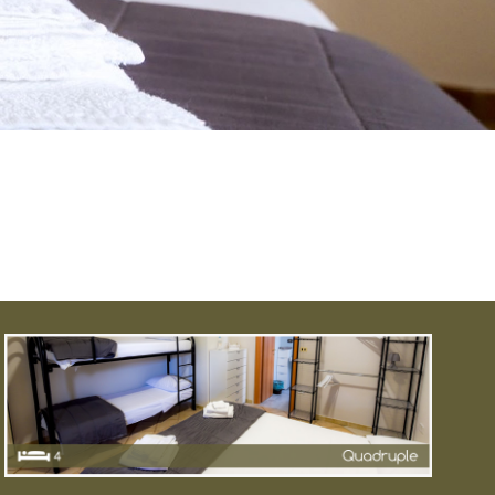
Con angolo cottura composte da letto
matrimoniale e letto a castello.