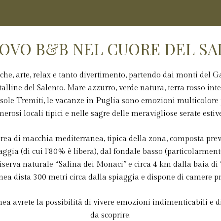
OVO B&B NEL CUORE DEL S
iche, arte, relax e tanto divertimento, partendo dai monti del 
talline del Salento. Mare azzurro, verde natura, terra rosso int
 Isole Tremiti, le vacanze in Puglia sono emozioni multicolore 
osi locali tipici e nelle sagre delle meravigliose serate estive
area di macchia mediterranea, tipica della zona, composta preva
iaggia (di cui l'80% è libera), dal fondale basso (particolarment
iserva naturale “Salina dei Monaci” e circa 4 km dalla baia di
ea dista 300 metri circa dalla spiaggia e dispone di camere p
vrete la possibilità di vivere emozioni indimenticabili e di 
da scoprire.